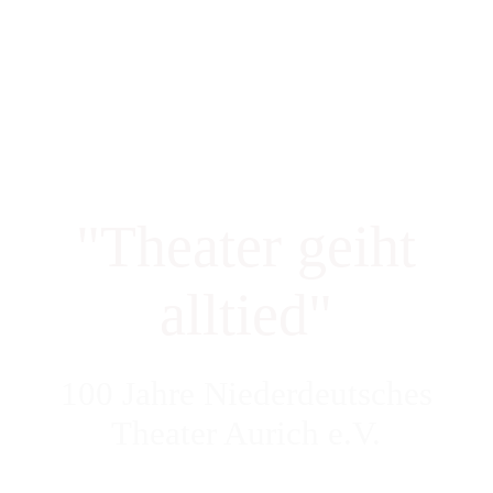
Startseite
100 Jahre NDT Aurich
"Theater geiht
Aktuelle Spielzeit
alltied"
Kartenreservierung
100 Jahre Niederdeutsches
Vergangene Spielzeiten
Theater Aurich e.V.